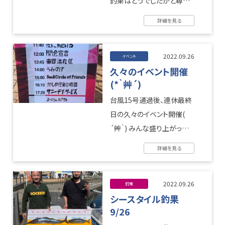
釣果はどうでしたかと尋ね
たら、1ｍ20ｃｍオーバーの
詳細を見る
立派なシイラ（オス）でした(
´ ...
2022.09.26
イベント
久々のイベント開催
(*｀艸´)
台風15号通過後、連休最終
日の久々のイベント開催(
´艸｀) みんな盛り上がって
楽しまれてましたよ
(^^♪
詳細を見る
熱い三崎でしたι( ...
2022.09.26
釣果
シースタイル釣果
9/26