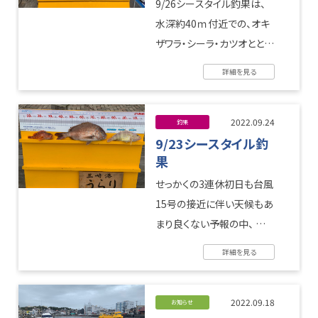
9/26シースタイル釣果は、
水深約40ｍ付近での、オキ
ザワラ・シーラ・カツオととて
も良いサイズ が釣れて会員
詳細を見る
様も喜ばれていました。 ...
2022.09.24
釣果
9/23シースタイル釣
果
せっかくの3連休初日も台風
15号の接近に伴い天候もあ
まり良くない予報の中、 三
崎港「うらり」を初のご利用
詳細を見る
でまるまると重量感たっぷ
りの鯛 ...
2022.09.18
お知らせ