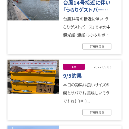
台風14号接近に伴い
「うらりゲストバース」
台風対策実施お知ら
台風14号の接近に伴い「う
せ
らりゲストバース」では水中
観光船・渡船・レンタルボー
ト等台風対策を実施してお
詳細を見る
ります。 台風の通過予定20
日過 ...
2022.09.05
釣果
9/5釣果
本日の釣果は良いサイズの
鯛とサバです。美味しいそう
ですね( ´艸｀) ...
詳細を見る