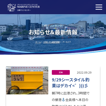
ニュース
施設案内
三崎マリンセンター
お知らせ＆最新情報
ホーム
お知らせ＆最新情報
アーカイブ
各種報告書
よくあるご質問
アクセス
会社概要
2022.09.29
釣果
9/29シースタイル釣
果はデカイ<゜)))彡
お問い合わせ
個人情報保護方針
朝7時に出港され、3時間で
の帰港
会員様へ本日の