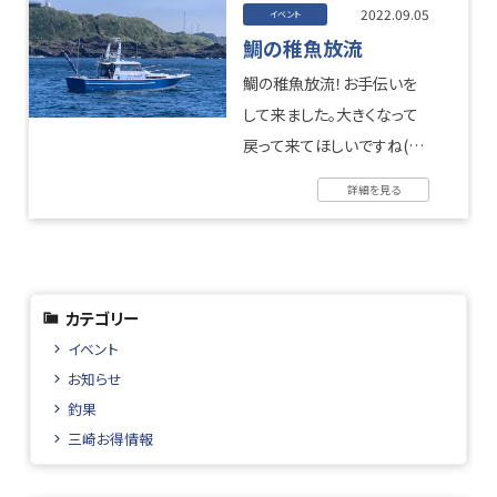
2022.09.05
イベント
鯛の稚魚放流
鯛の稚魚放流！お手伝いを
して来ました。大きくなって
戻って来てほしいですね(
^^) ...
詳細を見る
カテゴリー
イベント
お知らせ
釣果
三崎お得情報